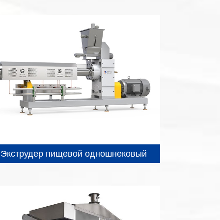
Экструдер пищевой одношнековый