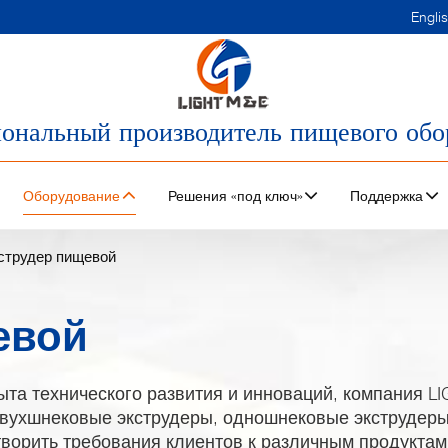
Engli
ональный производитель пищевого обо
Оборудование
Решения «под ключ»
Поддержка
струдер пищевой
евой
пыта технического развития и инноваций, компания L
вухшнековые экструдеры, одношнековые экструдеры
етворить требования клиентов к различным продуктам