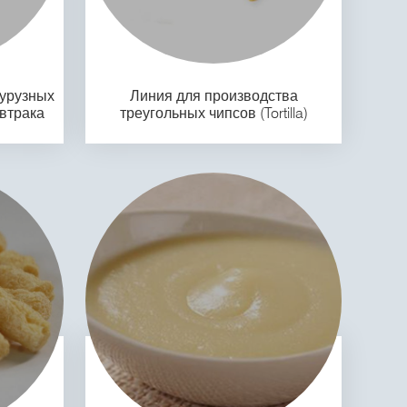
курузных
Линия для производства
автрака
треугольных чипсов (Tortilla)