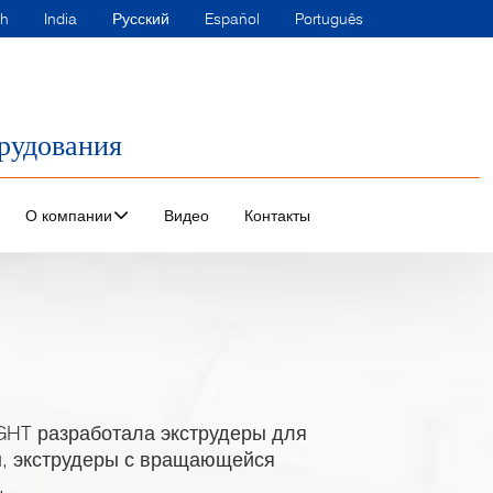
sh
India
Русский
Español
Português
рудования
О компании
Видео
Контакты
IGHT разработала экструдеры для
, экструдеры с вращающейся
.