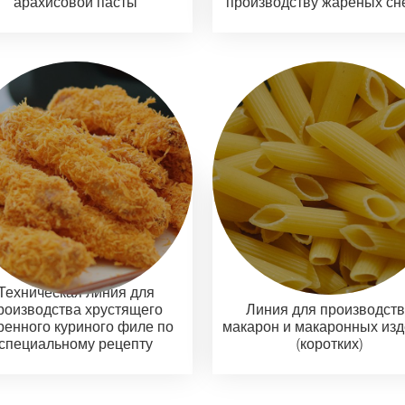
арахисовой пасты
производству жареных сн
Техническая линия для
роизводства хрустящего
Линия для производст
ренного куриного филе по
макарон и макаронных из
специальному рецепту
(коротких)