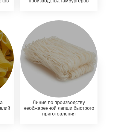
еков
производства гамбургеров
ва
Линия по производству
делий
необжаренной лапши быстрого
приготовления