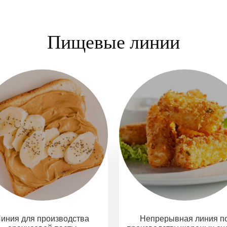
Пищевые линии
иния для производства
Непрерывная линия п