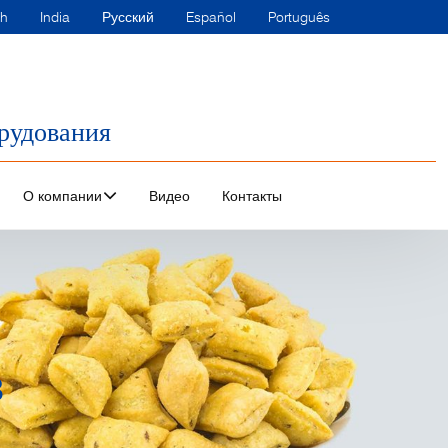
sh
India
Русский
Español
Português
рудования
О компании
Видео
Контакты
в