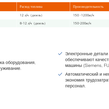
Расход топлива
Производительность
12 л/ч（дизель）
150 -1200кг/ч
8-12 л/ч（дизель）
150-200кг/ч
Электронные детали
обеспечивают качест
ка оборудования,
машины (Siemens, FUJI
луживание.
Автоматический и не
экономия трудозатра
персонал.