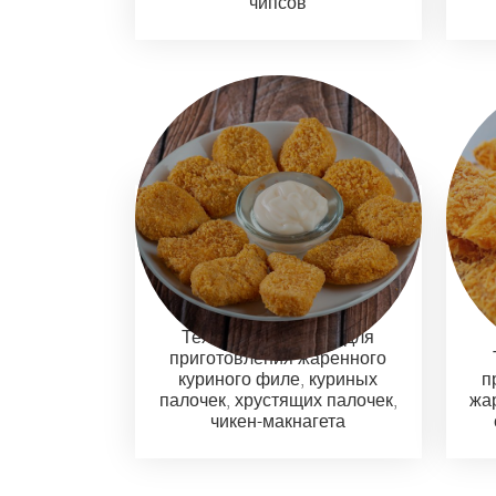
чипсов
Техническая линия для
приготовления жаренного
куриного филе, куриных
п
палочек, хрустящих палочек,
жа
чикен-макнагета