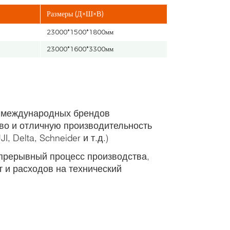
Размеры (Д×Ш×В)
23000*1500*1800мм
23000*1600*3300мм
 международных брендов
во и отличную производительность
, Delta, Schneider и т.д.)
прерывный процесс производства,
т и расходов на технический