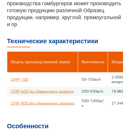
производства гамбургеров может производить
готовую продукцию различной Образец
продукции, например, круглой, прямоугольной
и пр.
Технические характеристики
Модель производственной линии
Вместимость
Мощность
2.03КВ+3
LTHP-100
50-150кг/ч
аппарат)
LTHP-400 без обжарочного аппарата
300-500кг/ч
16.9КВ
500-1000кг/
LTHP-600 бех обжарочного аппарата
21.34КВ
ч
Особенности