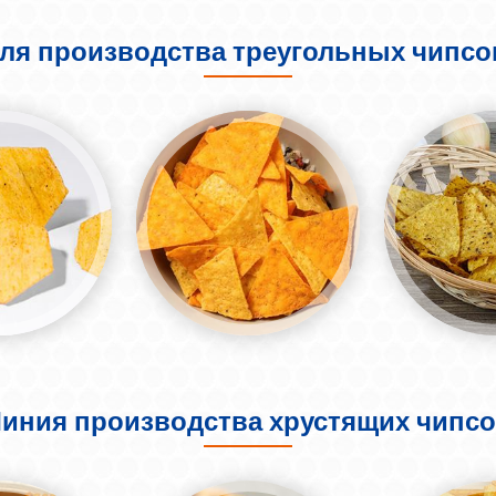
ля производства треугольных чипсов (T
иния производства хрустящих чипс