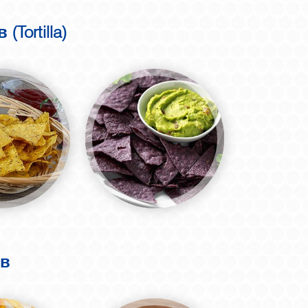
ortilla)
ов