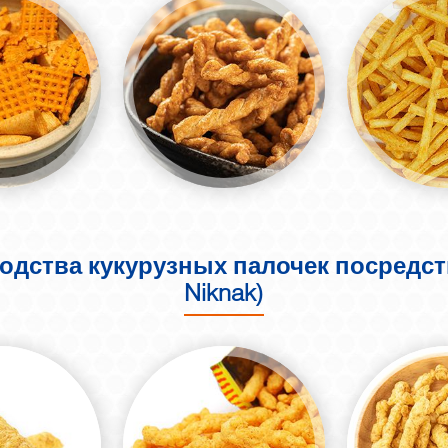
дства кукурузных палочек посредство
Niknak)