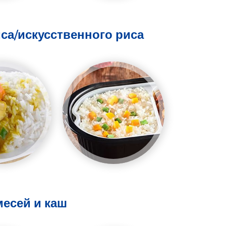
са/искусственного риса
месей и каш