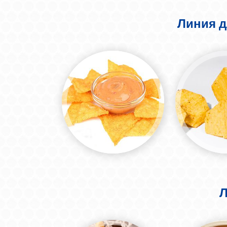
Линия д
Л