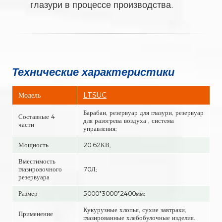
глазури в процессе производства.
Технические характеристики
Модель
LTSUC
Барабан, резервуар для глазури, резервуар
Составные 4
для разогрева воздуха , система
части
управления;
Мощность
20.62КВ;
Вместимость
глазировочного
70Л;
резервуара
Размер
5000*3000*2400мм;
Кукурузные хлопья, сухие завтраки,
Применение
глазированные хлебобулочные изделия.