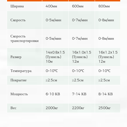
Ширина
400мм
600мм
800мм
1
Скорость
0-5м/мин
0-7м/мин
0-8м/мин
0
Скорость
0-5м/мин
0-7м/мин
0-8м/мин
0
транспортировки
14x0.8x1.5
16x1.0x1.5
16x1.2x1.5
1
Размер
(Туннель)
(Туннель)
(Туннель)
(
10м
12м
12м
1
Температура.
0~10℃
0~10℃
0~10℃
Покрытие
≥2.5см
≥2.5см
≥2.5см
≥
Мощность
6-10 КВ
7-14 КВ
8-14 КВ
8
Вес
2000кг
2200кг
2500кг
3