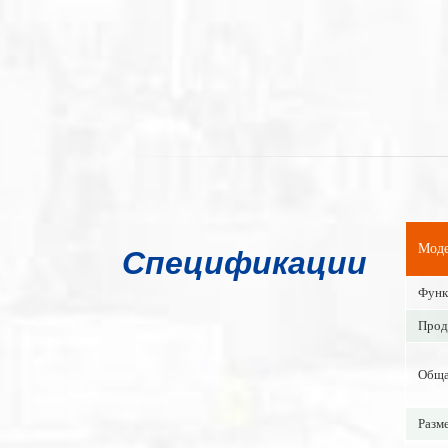
Моде
Спецификации
Функ
Прод
Обща
Разм