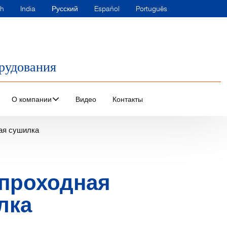
sh
India
Русский
Español
Português
рудования
О компании
Видео
Контакты
ая сушилка
проходная
лка