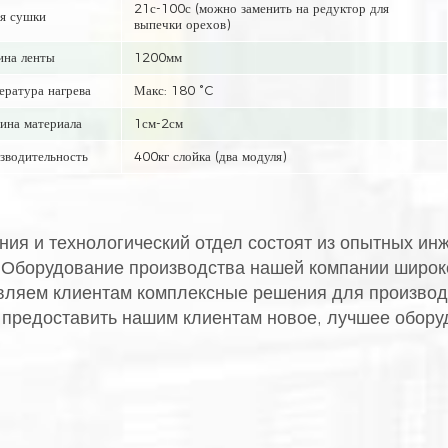
21с-100с (можно заменить на редуктор для
я сушки
выпечки орехов)
на ленты
1200мм
ература нагрева
Макс: 180 °C
ина материала
1см-2см
зводительность
400кг слойка (два модуля)
ия и технологический отдел состоят из опытных ин
. Оборудование производства нашей компании широк
ляем клиентам комплексные решения для производс
 предоставить нашим клиентам новое, лучшее обору