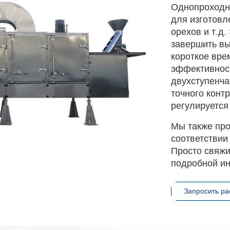
Однопроходн
для изготовле
орехов и т.д.
завершить вы
короткое вре
эффективнос
двухступенча
точного конт
регулируется
Мы также про
соответствии
Просто свяжи
подробной и
Запросить ра