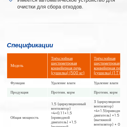
очистки для сбора отходов.
Спецификации
Трёхслойная
Трёхслойная
шестиметровая
шестиметровая
Модель
конвейерная печь
конвейерная печь
(сушилка) (500 кг)
(сушилка) (1T)
Функция
Удаление влаги
Удаление влаги
Продукция
Протеин, корм
Протеин, корм
3 (циркуляционный
1,5 (циркуляционный
вентилятор)
вентилятор)
×4+1.5(приводной
×4+0,11+1,5
двигатель) +1.5
Общая мощность
(приводной
(вытяжной
двигатель) +1,5
вентилятор) + 0.37
(вытяжной