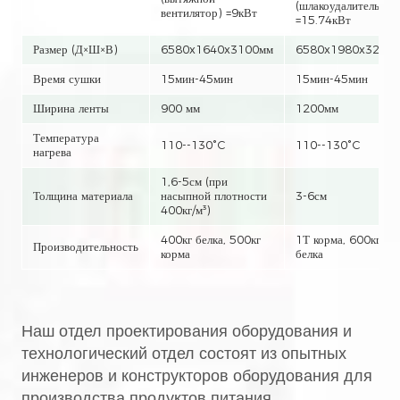
(шлакоудалитель) ×2
вентилятор) =9кВт
=15.74кВт
Размер (Д×Ш×В)
6580x1640x3100мм
6580x1980x3270
Время сушки
15мин-45мин
15мин-45мин
Ширина ленты
900 мм
1200мм
Температура
110--130°C
110--130°C
нагрева
1,6-5см (при
Толщина материала
насыпной плотности
3-6см
400кг/м³)
400кг белка, 500кг
1Т корма, 600кг
Производительность
корма
белка
Наш отдел проектирования оборудования и
технологический отдел состоят из опытных
инженеров и конструкторов оборудования для
производства продуктов питания.