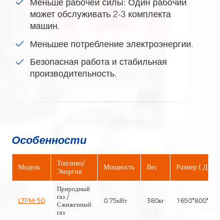
Меньше рабочей силы: Один рабочий
может обслуживать 2-3 комплекта
машин.
Меньшее потребление электроэнергии.
Безопасная работа и стабильная
производительность.
Особенности
Топливо/
Модель
Мощность
Вес
Размер ( Д×Ш
Энергия
Природный
газ /
LTPM-50
0.75кВт
380кг
1650*800*13
Сжиженный
газ