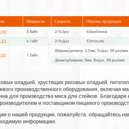
ль
Мощность
Скорость
Образец продукции
-40
3.8кВт
2-5с/раз
40шаблонов
-53
4.1кВт
2-5с/раз
53mouds
Ширина/диаметр: 2.5мм, 5ч/раз, 36 раз/мин
-50
1.5кВт
Диаметр/ширина: 8мм, 6ч/раз, 36 раз/мин
вых оладьей, хрустящих рисовых оладьей, питател
евого производственного оборудования, включая м
ина для производства мяса для стейков. Благодар
производителем и поставщиком пищевого производст
ции о нашей продукции, пожалуйста, обращайтесь н
бходимую информацию.