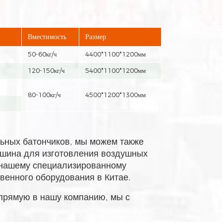
Вместимость
Размер
50-60кг/ч
4400*1100*1200мм
120-150кг/ч
5400*1100*1200мм
80-100кг/ч
4500*1200*1300мм
ьных батончиков, мы можем также
ашина для изготовления воздушных
я нашему специализированному
венного оборудования в Китае.
апрямую в нашу компанию, мы с