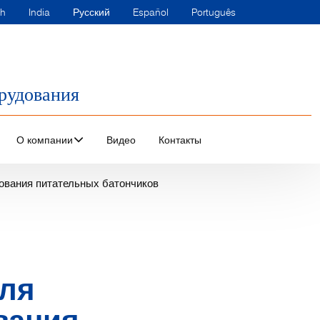
sh
India
Русский
Español
Português
рудования
О компании
Видео
Контакты
вания питательных батончиков
ля