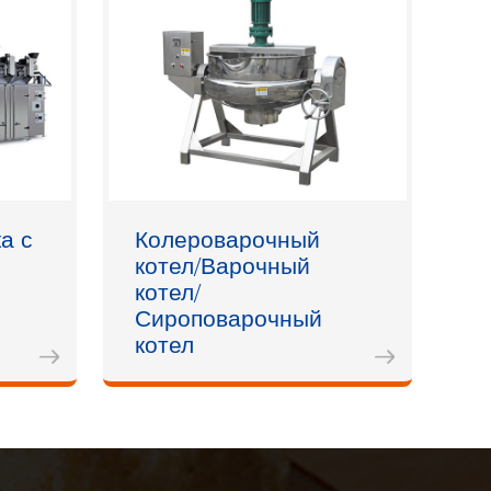
а с
Колероварочный
котел/Варочный
котел/
Сироповарочный
котел