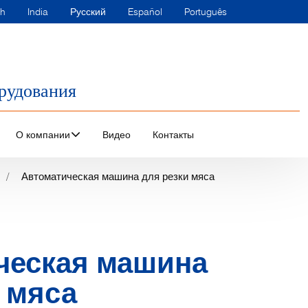
sh
India
Русский
Español
Português
рудования
О компании
Видео
Контакты
Автоматическая машина для резки мяса
ческая машина
 мяса